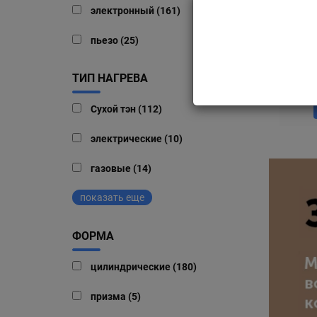
Ma
электронный (161)
пьезо (25)
ТИП НАГРЕВА
Сухой тэн (112)
электрические (10)
газовые (14)
показать еще
ФОРМА
цилиндрические (180)
призма (5)