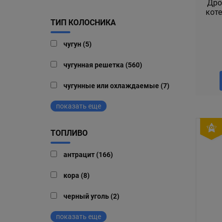
Дро
коте
ТИП КОЛОСНИКА
чугун (5)
чугунная решетка (560)
чугунные или охлаждаемые (7)
показать еще
ТОПЛИВО
антрацит (166)
кора (8)
черный уголь (2)
показать еще