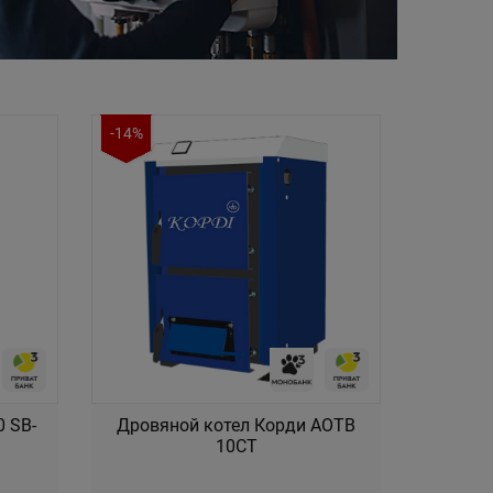
-14%
0 SB-
Дровяной котел Корди АОТВ
10СТ