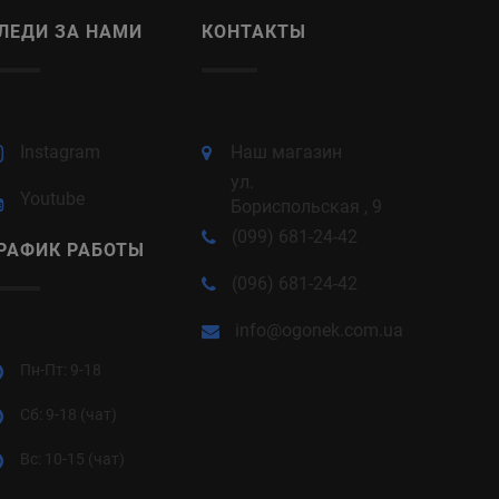
ЛЕДИ ЗА НАМИ
КОНТАКТЫ
Instagram
Наш магазин
ул.
Youtube
Бориспольская , 9
(099) 681-24-42
РАФИК РАБОТЫ
(096) 681-24-42
info@ogonek.com.ua
Пн-Пт: 9-18
Cб: 9-18 (чат)
Вс: 10-15 (чат)