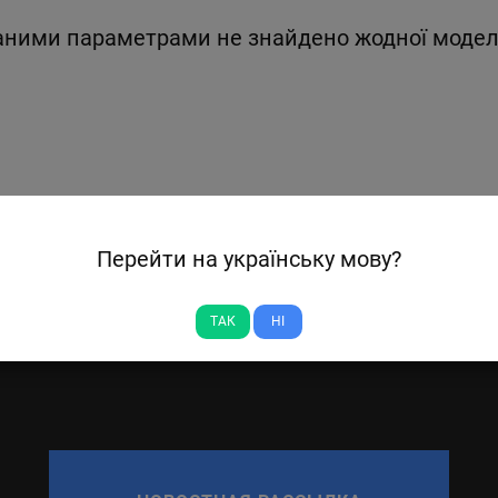
аними параметрами не знайдено жодної модел
Перейти на українську мову?
ТАК
НІ