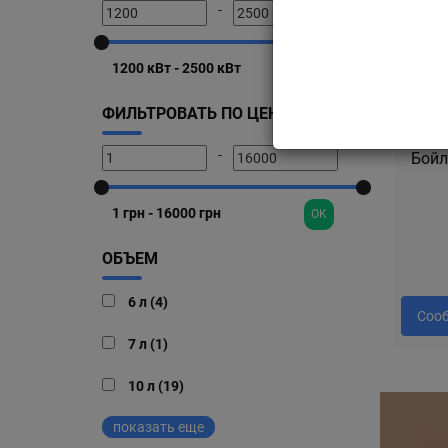
-
OK
ФИЛЬТРОВАТЬ ПО ЦЕНЕ
-
Бойл
OK
ОБЪЕМ
6 л (4)
Сооб
7 л (1)
10 л (19)
показать еще