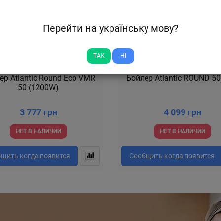
Перейти на українську мову?
ТАК
НІ
ер Atlantic Round Eco VMR
Бойлер Atlantic ROUND 5
50 (1200W)
3 777 грн
4 099 грн
НЕТ В НАЛИЧИИ
НЕТ В НАЛИЧИИ
щить когда появится
Сообщить когда появится