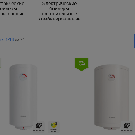
ктрические
Электрические
бойлеры
бойлеры
опительные
накопительные
комбинированные
ы 1-18
из 71