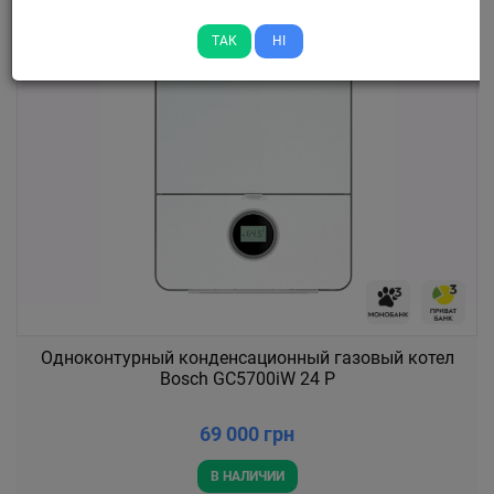
ТАК
НІ
Одноконтурный конденсационный газовый котел
Bosch GC5700iW 24 P
69 000 грн
В НАЛИЧИИ