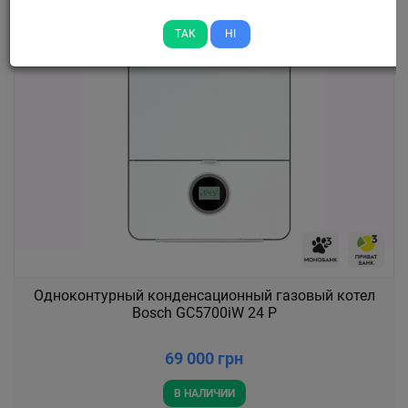
ТАК
НІ
Одноконтурный конденсационный газовый котел
Bosch GC5700iW 24 P
69 000 грн
В НАЛИЧИИ