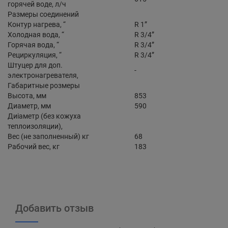
горячей воде, л/ч
Размеры соединений
Контур нагрева, “
R 1”
Холодная вода, “
R 3/4”
Горячая вода, “
R 3/4”
Рециркуляция, “
R 3/4”
Штуцер для доп.
-
электронагревателя,
Габаритные розмеры
Высота, мм
853
Диаметр, мм
590
Диіаметр (без кожуха
теплоизоляции),
Вес (не заполненный) кг
68
Рабочий вес, кг
183
Добавить отзыв