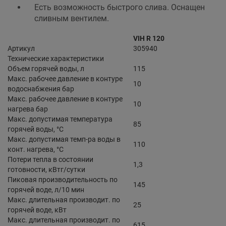
Есть возможность быстрого слива. Оснащен
сливным вентилем.
VIH R 120
Артикул
305940
Технические характеристики
Объем горячей воды, л
115
Макс. рабочее давление в контуре
10
водоснабжения бар
Макс. рабочее давление в контуре
10
нагрева бар
Макс. допустимая температура
85
горячей воды, °С
Макс. допустимая темп-ра воды в
110
конт. нагрева, °С
Потери тепла в состоянии
1,3
готовности, кВтг/сутки
Пиковая производительность по
145
горячей воде, л/10 мин
Макс. длительная производит. по
25
горячей воде, кВт
Макс. длительная производит. по
615