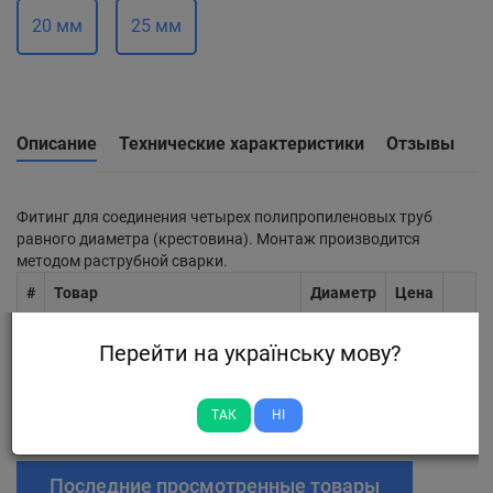
20 мм
25 мм
Описание
Технические характеристики
Отзывы
Фитинг для соединения четырех полипропиленовых труб
равного диаметра (крестовина). Монтаж производится
методом раструбной сварки.
#
Товар
Диаметр
Цена
1
Крестовина проходная Koer 20
20 мм
22
Перейти на українську мову?
мм
2
Крестовина проходная Koer 25
25 мм
39
ТАК
НІ
мм
Последние просмотренные товары