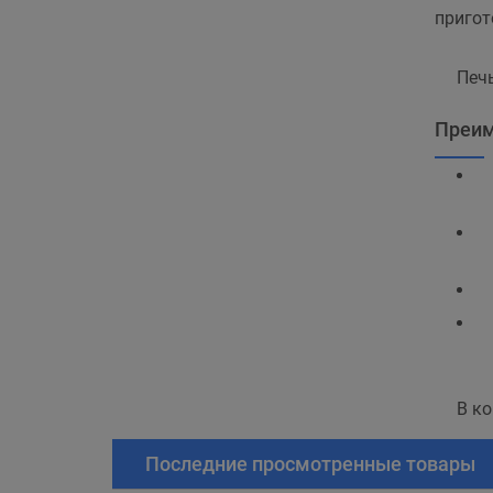
пригот
Печ
Преим
В ко
Последние просмотренные товары