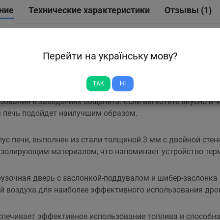
ние
Технические характеристики
Отзывы (1)
 под казан «Огонек» предназначена для приготовления блюд
Перейти на українську мову?
а и т.д.
ТАК
НІ
яется прекрасным устройством для мангальной зоны част
зования в заведениях общепита. Если вы хотите вкусно и ча
 печь подойдет наилучшим образом.
ус печи, выполнен из стали толщиной 3 мм с двойной сте
золирующим материалом, что напоминает устройство тер
узочная дверь с заслонкой-поддувалом и шибер-заслонка
й воздуха для наиболее эффективного использования дро
спечивает эффективное использование топлива и способн