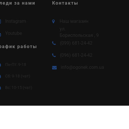
леди за нами
Контакты
Instagram
Наш магазин
ул.
Youtube
Бориспольская , 9
(099) 681-24-42
рафик работы
(096) 681-24-42
Пн-Пт: 9-18
info@ogonek.com.ua
Cб: 9-18 (чат)
Вс: 10-15 (чат)
Правила и условия