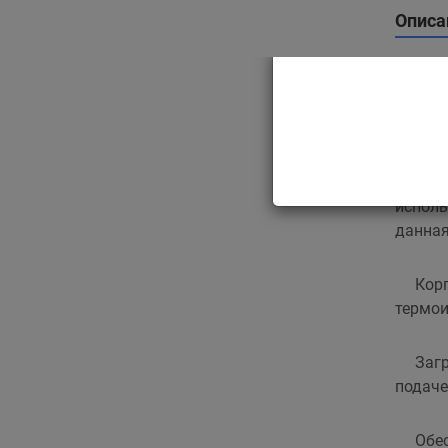
Описа
Печь
хашлам
Явл
исполь
данная
Корп
термои
Загр
подаче
Обе