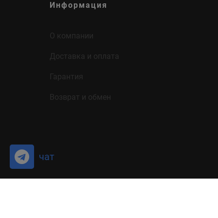
Информация
О компании
Доставка и оплата
Гарантия
Возврат и обмен
чат
© Copyright 2024 By
Ogonek
- All Right Reserved