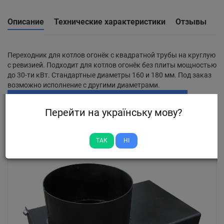
Описание
Технические характеристики
Отзывы
Переходник для котлов огонёк с квадратной трубы на круглую
с ревизией. Подходит для котлов огонёк без плиты мощностью
до 30-ти кВт. Стандартные диаметры 160 и 180 мм. Под заказ
возможно исполнение с другими диаметрами.
Последние просмотренные товары
Перейти на українську мову?
ТАК
НІ