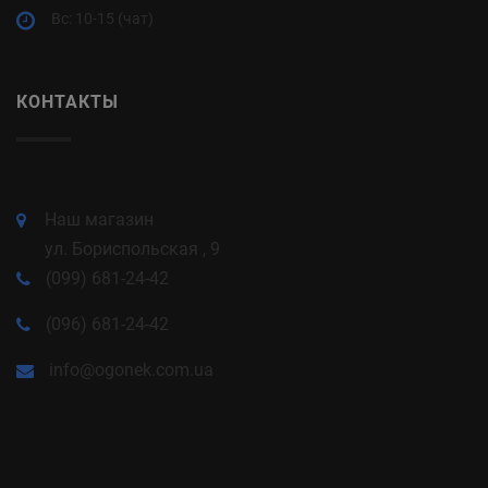
Вс: 10-15 (чат)
КОНТАКТЫ
Наш магазин
ул. Бориспольская , 9
(099) 681-24-42
(096) 681-24-42
info@ogonek.com.ua