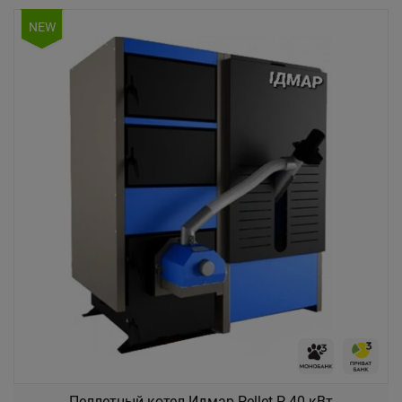
NEW
Пеллетный котел Идмар Pellet-P 40 кВт