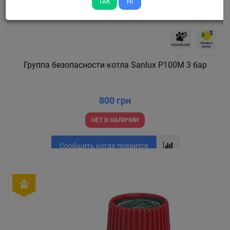
ТАК
НІ
Группа безопасности котла Sanlux P100M 3 бар
800 грн
НЕТ В НАЛИЧИИ
Сообщить когда появится