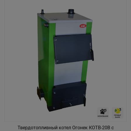
Твердотопливный котел Огонек КОТВ-20В c