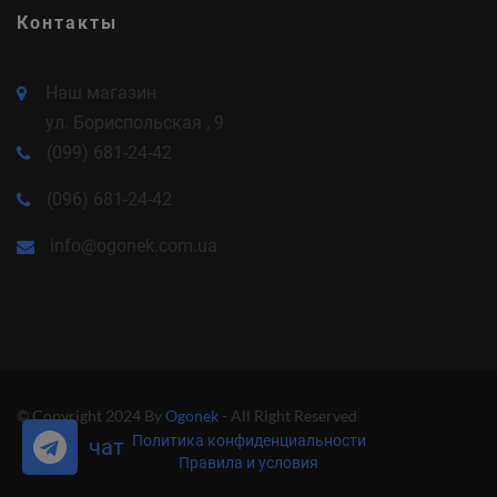
Контакты
Наш магазин
ул. Бориспольская , 9
(099) 681-24-42
(096) 681-24-42
info@ogonek.com.ua
© Copyright 2024 By
Ogonek
- All Right Reserved
Политика конфиденциальности
чат
Правила и условия