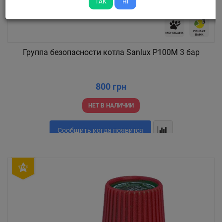
ТАК
НІ
Группа безопасности котла Sanlux P100M 3 бар
800 грн
НЕТ В НАЛИЧИИ
Сообщить когда появится