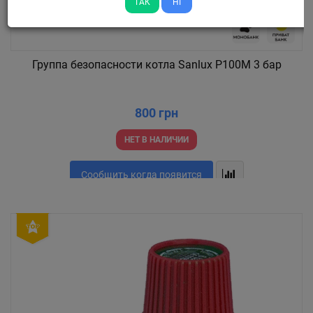
ТАК
НІ
Группа безопасности котла Sanlux P100M 3 бар
800 грн
НЕТ В НАЛИЧИИ
Сообщить когда появится