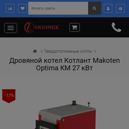
Toggle
navigation
Твердотопливные котлы
Дровяной котел Котлант Makoten
Optima КМ 27 кВт
- 17%