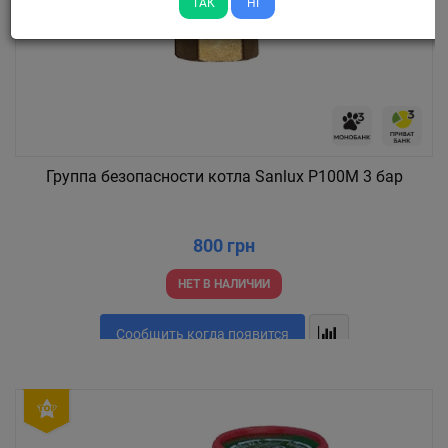
ТАК
НІ
Группа безопасности котла Sanlux P100M 3 бар
800 грн
НЕТ В НАЛИЧИИ
Сообщить когда появится