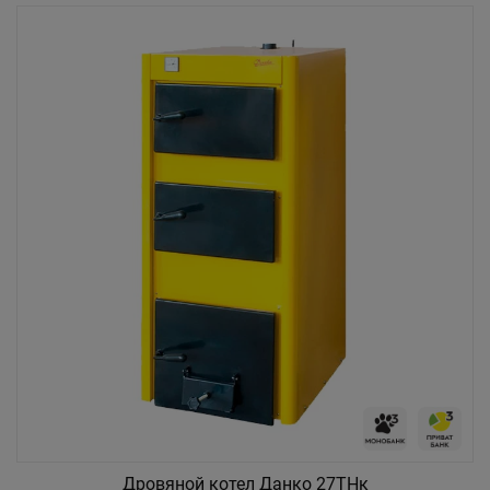
Дровяной котел Данко 27ТНк