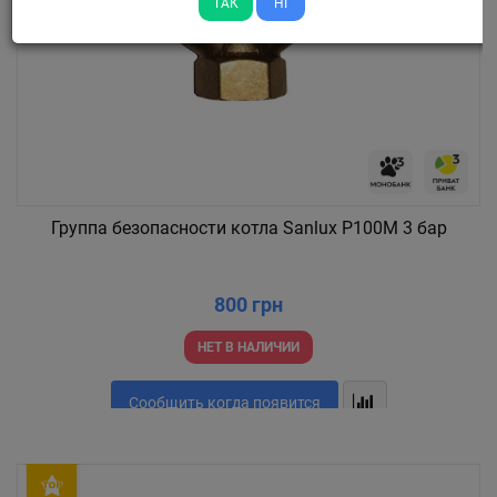
ТАК
НІ
Группа безопасности котла Sanlux P100M 3 бар
800 грн
НЕТ В НАЛИЧИИ
Сообщить когда появится