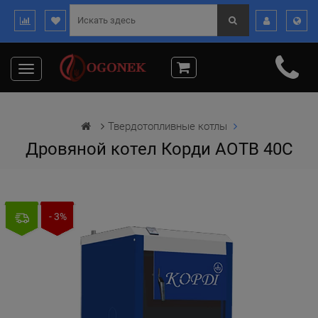
Toggle
navigation
Твердотопливные котлы
Дровяной котел Корди АОТВ 40С
- 3%