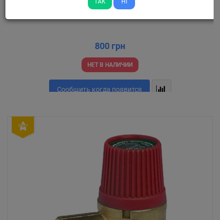
ТАК
НІ
Группа безопасности котла Sanlux P100M 3 бар
800 грн
НЕТ В НАЛИЧИИ
Сообщить когда появится