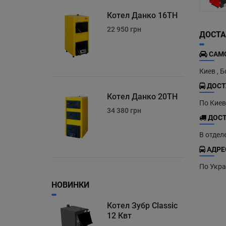
Котел Данко 16ТН
22 950 грн
ДОСТА
САМО
Киев , 
ДОСТ
Котел Данко 20ТН
По Кие
34 380 грн
ДОСТ
В отдел
АДРЕ
По Укра
НОВИНКИ
Котел Зубр Classic
12 Квт