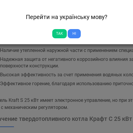
и.
Перейти на українську мову?
рдотопливный котел имеет следующий набор преимуществ:
Высокий КПД – 86%.
ТАК
НІ
Оптимальные показатели номинальной мощности – 25 кВт
Наличие утепленной наружной части с применением специ
Надежная защита от негативного коррозийного влияния з
поверхности конструкции.
Высокая эффективность за счет применения водяных кол
Эффективное горение, благодаря использованию приточно
ль Kraft S 25 кВт имеет электронное управление, но при 
 с механическим регулятором.
чение твердотопливного котла Крафт С 25 кВт