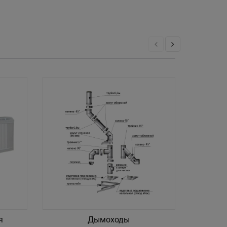
я
Дымоходы
Рас