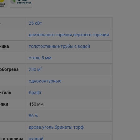
ь
25 кВт
длительного горения
,
верхнего горения
ника
толстостенные трубы с водой
сталь 5 мм
2
обогрева
250 м
одноконтурные
итель
Крафт
опки
450 мм
86 %
дрова
,
уголь
,
брикеты
,
торф
зки топлива
ручной