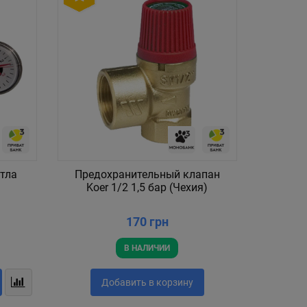
отла
Предохранительный клапан
Коч
Koer 1/2 1,5 бар (Чехия)
деревя
170 грн
В НАЛИЧИИ
Добавить в корзину
До