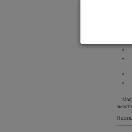
времен
Тве
Моде
вместе
Назна