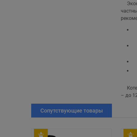
Эко
частны
рекоме
Коте
– до 1
Сопутствующие товары