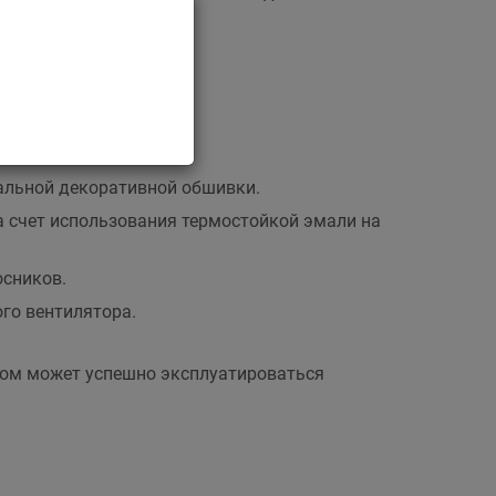
.
альной декоративной обшивки.
а счет использования термостойкой эмали на
осников.
го вентилятора.
этом может успешно эксплуатироваться