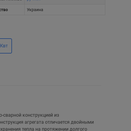
ство
Украина
 Квт
о-сварной конструкцией из
онструкция агрегата отличается двойными
хранения тепла на протяжении долгого