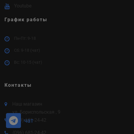
Youtube
График работы
Пн-Пт: 9-18
Cб: 9-18 (чат)
Вс: 10-15 (чат)
Контакты
Наш магазин
ул. Бориспольская , 9
чат
(099) 681-24-42
(096) 681-24-42