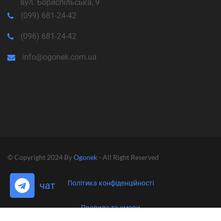
вул. Бориспільська, 9
(099) 681-24-42
(096) 681-24-42
info@ogonek.com.ua
© Copyright 2024 By
Ogonek
- All Right Reserved
Політика конфіденційності
чат
Правила та умови