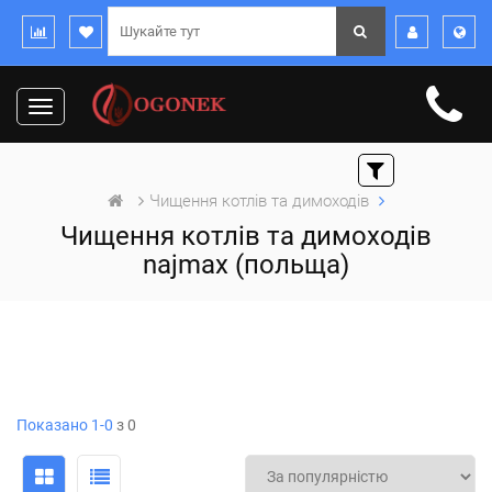
Toggle
navigation
Чищення котлів та димоходів
Чищення котлів та димоходів
najmax (польща)
Показано 1-0
з 0