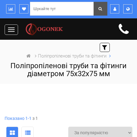
Toggle
navigation
Поліпропіленові труби та фітинги
Поліпропіленові труби та фітинги
діаметром 75x32x75 мм
Показано 1-1
з 1