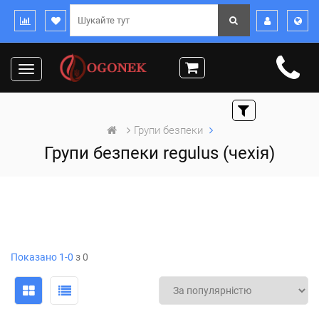
Toggle
navigation
Групи безпеки
Групи безпеки regulus (чехія)
Показано 1-0
з 0