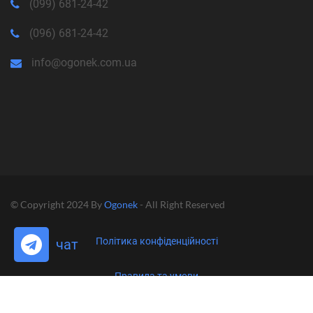
(099) 681-24-42
(096) 681-24-42
info@ogonek.com.ua
© Copyright 2024 By
Ogonek
- All Right Reserved
Політика конфіденційності
чат
Правила та умови