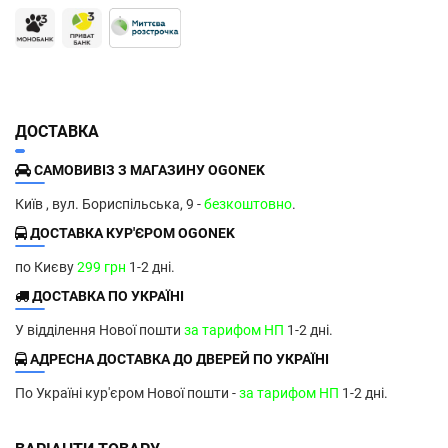
ДОСТАВКА
САМОВИВІЗ З МАГАЗИНУ OGONEK
Київ , вул. Бориспільська, 9 -
безкоштовно
.
ДОСТАВКА КУР'ЄРОМ OGONEK
по Києву
299 грн
1-2 дні.
ДОСТАВКА ПО УКРАЇНІ
У відділення Нової пошти
за тарифом НП
1-2 дні.
АДРЕСНА ДОСТАВКА ДО ДВЕРЕЙ ПО УКРАЇНІ
По Україні кур'єром Нової пошти -
за тарифом НП
1-2 дні.