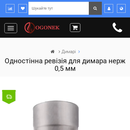
Toggle
navigation
Димарі
Одностінна ревізія для димара нерж
0,5 мм