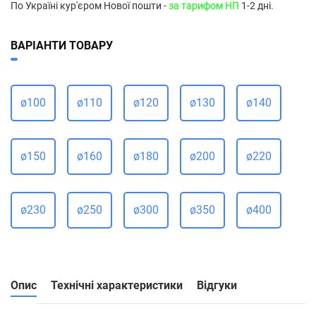
По Україні кур'єром Нової пошти -
за тарифом НП
1-2 дні.
ВАРІАНТИ ТОВАРУ
ø100
ø110
ø120
ø130
ø140
ø150
ø160
ø180
ø200
ø220
ø230
ø250
ø300
ø350
ø400
Опис
Технічні характеристики
Відгуки