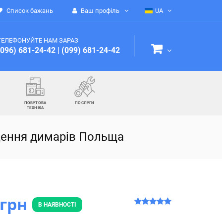
Список бажань
Ваш профіль
UA
ТЕЛЕФОНУЙТЕ НАМ ЗАРАЗ
(096) 681-24-42
|
(099) 681-24-42
ПОБУТОВА
ПОСЛУГИ
ТЕХНІКА
щення димарів Польща
 грн
В НАЯВНОСТІ