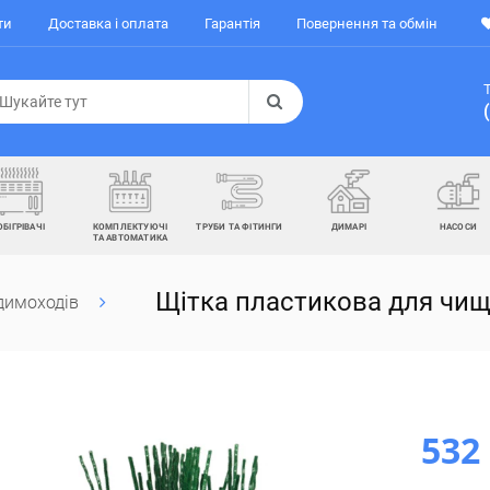
ти
Доставка і оплата
Гарантія
Повернення та обмін
ОБІГРІВАЧІ
КОМПЛЕКТУЮЧІ
ТРУБИ ТА ФІТИНГИ
ДИМАРІ
НАСОСИ
ТА АВТОМАТИКА
Щітка пластикова для чи
 димоходів
532