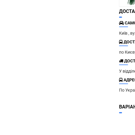
ДОСТА
САМО
Київ , в
ДОСТ
по Киє
ДОСТ
У відді
АДРЕС
По Укра
ВАРІА