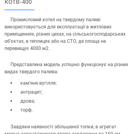
КОТВ-400
Промисловий котел на твердому паливі
використовується для експлуатації в житлових
приміщеннях, різних цехах, на сільськогосподарських
об'єктах, в теплицях або на СТО, де площа не
перевищує 4000 м2.
Представлена ​​модель успішно функціонує на різних
видах твердого палива:
кам'яне вугілля;
антрацит;
дрова;
торф.
Завдяки наявності збільшеної топки, в агрегат
можна завантажувати дрова завдовжки до 160 см.