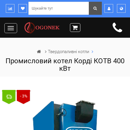
Toggle
navigation
Твердопаливні котли
Промисловий котел Корді КОТВ 400
кВт
- 3%