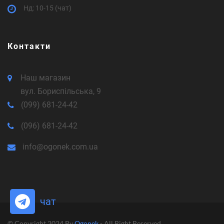
Нд: 10-15 (чат)
Контакти
Наш магазин
вул. Бориспільська, 9
(099) 681-24-42
(096) 681-24-42
info@ogonek.com.ua
чат
© Copyright 2024 By
Ogonek
- All Right Reserved