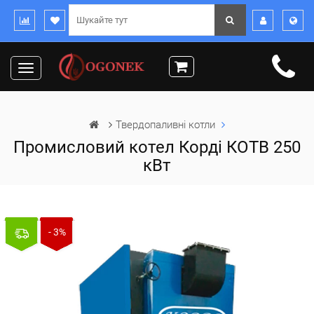
Toggle
navigation
Твердопаливні котли
Промисловий котел Корді КОТВ 250
кВт
- 3%