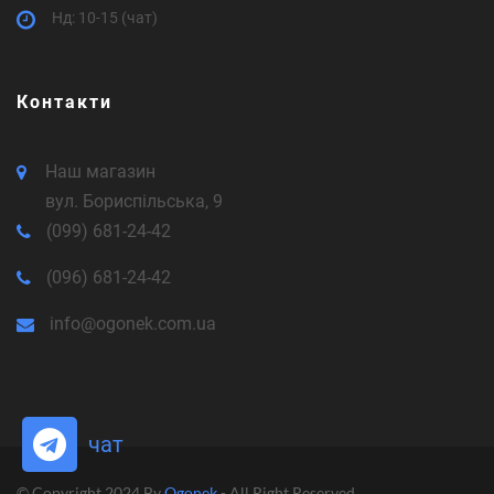
Нд: 10-15 (чат)
Контакти
Наш магазин
вул. Бориспільська, 9
(099) 681-24-42
(096) 681-24-42
info@ogonek.com.ua
чат
© Copyright 2024 By
Ogonek
- All Right Reserved