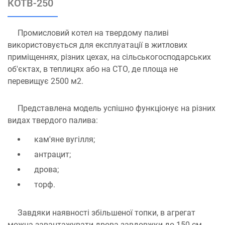
КОТВ-250
Промисловий котел на твердому паливі
використовується для експлуатації в житлових
приміщеннях, різних цехах, на сільськогосподарських
об'єктах, в теплицях або на СТО, де площа не
перевищує 2500 м2.
Представлена ​​модель успішно функціонує на різних
видах твердого палива:
кам'яне вугілля;
антрацит;
дрова;
торф.
Завдяки наявності збільшеної топки, в агрегат
можна завантажувати дрова завдовжки до 150 см.