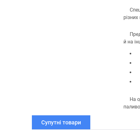
Спец
різних
Пред
й на і
На о
паливо
Супутні товари