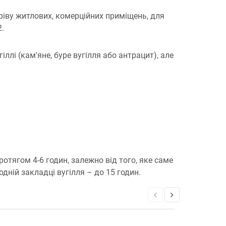
ріву житлових, комерційних приміщень, для
.
ллі (кам'яне, буре вугілля або антрацит), але
отягом 4-6 годин, залежно від того, яке саме
ній закладці вугілля – до 15 годин.