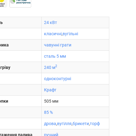
ть
24 кВт
класичні
,
вугільні
ника
чавунні грати
сталь 5 мм
2
гріву
240 м
одноконтурні
Крафт
опки
505 мм
85 %
дрова
,
вугілля
,
брикети
,
торф
нтаження палива
ручний