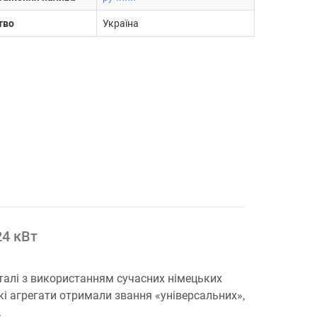
тво
Україна
24 кВт
сталі з використанням сучасних німецьких
акі агрегати отримали звання «універсальних»,
.