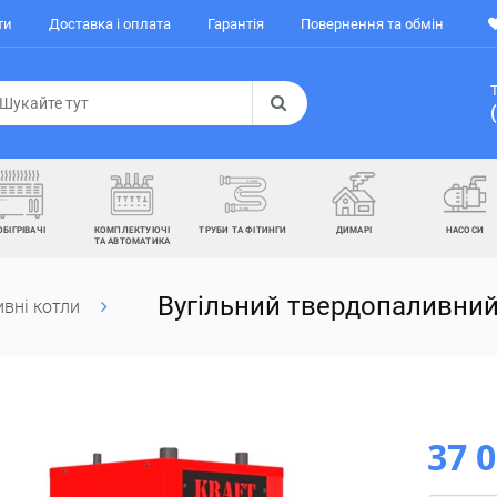
ти
Доставка і оплата
Гарантія
Повернення та обмін
ОБІГРІВАЧІ
КОМПЛЕКТУЮЧІ
ТРУБИ ТА ФІТИНГИ
ДИМАРІ
НАСОСИ
ТА АВТОМАТИКА
Вугільний твердопаливний
вні котли
37 