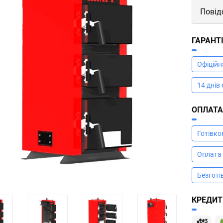
Повід
ГАРАНТ
Офіційн
14 днів
ОПЛАТ
Готівк
Оплата
Безготі
КРЕДИТ