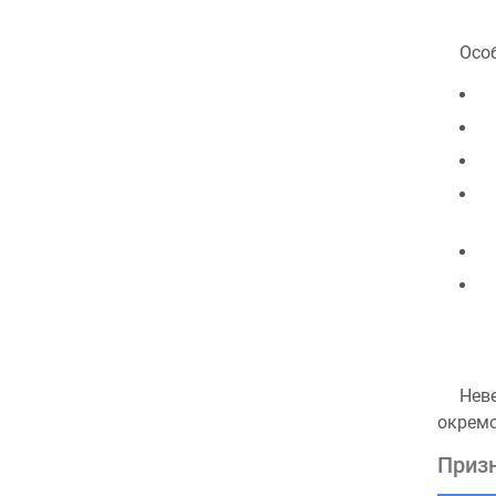
Особ
Неве
окремо
Призн