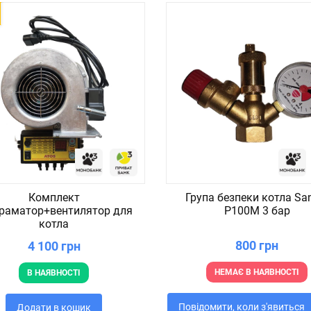
Комплект
Група безпеки котла Sa
раматор+вентилятор для
P100M 3 бар
котла
800 грн
4 100 грн
НЕМАЄ В НАЯВНОСТІ
В НАЯВНОСТІ
Повідомити, коли з'явиться
Додати в кошик