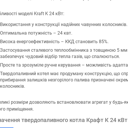
ливості моделі Kraft K 24 кВт:
Використання у конструкції надійних чавунних колосників.
Оптимальна потужність – 24 квт.
Висока енергоефективність – ККД становить 85%.
Застосування сталевого теплообмінника з товщиною 5 мм
забезпечує чудовий відбір тепла газів, що спалюються.
Просте та зрозуміле ручне керування – можливість адаптац
Твердопаливний котел має продуману конструкцію, що сп
прибирання залишків незгорілого палива призначені окрем
колосників.
ликі розміри дозволяють встановлювати агрегат у будь-як
го приміщення.
ачення твердопаливного котла Крафт К 24 кВт