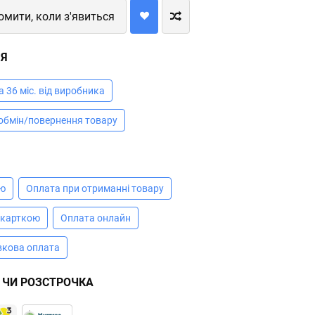
омити, коли з'явиться
ІЯ
а 36 міс. від виробника
 обмін/повернення товару
А
ою
Оплата при отриманні товару
 карткою
Оплата онлайн
вкова оплата
 ЧИ РОЗСТРОЧКА