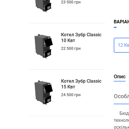
23 500 грн
ВАРІА
Котел Зубр Classic
10 Квт
12 К
22 500 грн
Опис
Котел Зубр Classic
15 Квт
24 500 грн
Особл
Бюдж
технол
оскіль