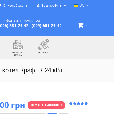
Список бажань
Ваш профіль
UA
ТЕЛЕФОНУЙТЕ НАМ ЗАРАЗ
(096) 681-24-42
|
(099) 681-24-42
ПОБУТОВА
ПОСЛУГИ
ТЕХНІКА
 котел Крафт К 24 кВт
000 грн
НЕМАЄ В НАЯВНОСТІ