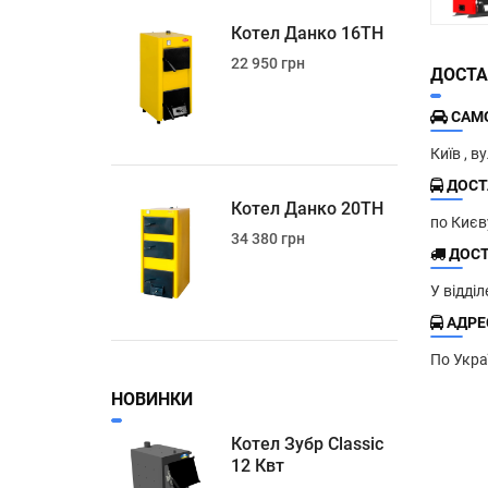
Котел Данко 16ТН
22 950 грн
ДОСТА
САМО
Київ , в
ДОСТ
Котел Данко 20ТН
по Киє
34 380 грн
ДОСТ
У відді
АДРЕС
По Укра
НОВИНКИ
Котел Зубр Classic
12 Квт