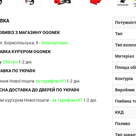
ВКА
Потужніс
ВИВІЗ З МАГАЗИНУ OGONEK
Тип
ул. Бориспільська, 9 -
безкоштовно
.
Тип колос
АВКА КУР'ЄРОМ OGONEK
Матеріал
ву
299 грн
1-2 дні.
Площа обі
АВКА ПО УКРАЇНІ
Контурів
лення Нової пошти
за тарифом НП
1-2 дні.
НА ДОСТАВКА ДО ДВЕРЕЙ ПО УКРАЇНІ
Виробник
їні кур'єром Нової пошти -
за тарифом НП
1-2 дні.
Глибина т
ККД
Паливо
Тип зава