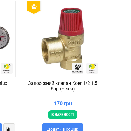
nlux
Запобіжний клапан Koer 1/2 1,5
Коч
бар (Чехія)
дерев`я
170 грн
В НАЯВНОСТІ
Додати в кошик