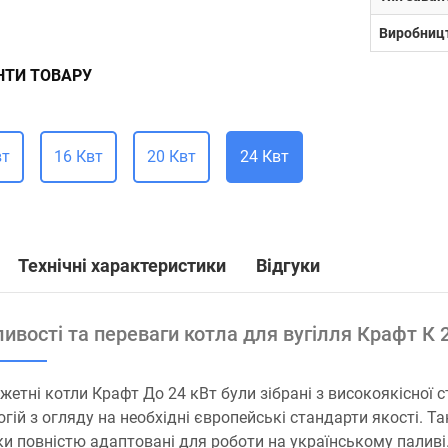
Виробниц
НТИ ТОВАРУ
вт
16 Квт
20 Квт
24 Квт
Технічні характеристики
Відгуки
ивості та переваги котла для вугілля Крафт К 
етні котли Крафт До 24 кВт були зібрані з високоякісної 
огій з огляду на необхідні європейські стандарти якості. Т
ки повністю адаптовані для роботи на українському паливі