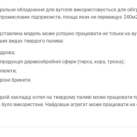
іальне обладнання для вугілля використовується для обіг
 промислових підприємств, площа яких не перевищує 240м2
ставлена ​​модель може успішно працювати не тільки на вугі
нших видах твердого палива:
дрова;
продукція деревообробної сфери (тирса, кора, тріска);
пелети;
різні брикети.
дній закладці котел на твердому паливі може працювати пр
 було використане. Найдовше агрегат може працювати на од