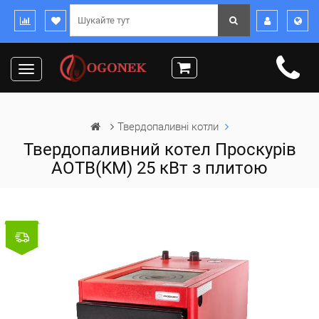
Toggle
navigation
Твердопаливні котли
Твердопаливний котел Проскурів
АОТВ(КМ) 25 кВт з плитою