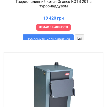
Твердопаливний котел Огонек КОТВ-20Т з
турбонаддувом
19 420 грн
НЕМАЄ В НАЯВНОСТІ
Повідомити, коли з'явиться