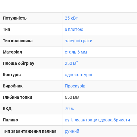
Потужність
25 кВт
Тип
з плитою
Тип колосника
чавунні грати
Матеріал
сталь 6 мм
2
Площа обігріву
250 м
Контурів
одноконтурні
Виробник
Проскурів
Глибина топки
650 мм
ККД
70 %
Паливо
вугілля
,
антрацит
,
дрова
,
брикети
Тип завантаження палива
ручний