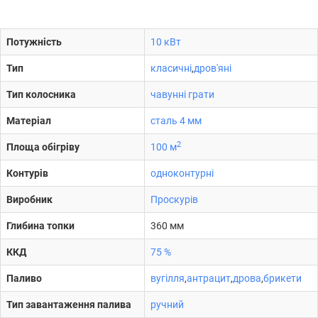
Потужність
10 кВт
Тип
класичні
,
дров'яні
Тип колосника
чавунні грати
Матеріал
сталь 4 мм
2
Площа обігріву
100 м
Контурів
одноконтурні
Виробник
Проскурів
Глибина топки
360 мм
ККД
75 %
Паливо
вугілля
,
антрацит
,
дрова
,
брикети
Тип завантаження палива
ручний