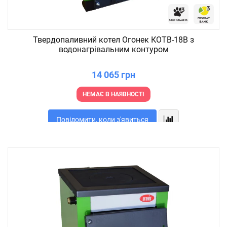
Твердопаливний котел Огонек КОТВ-18В з
водонагрівальним контуром
14 065 грн
НЕМАЄ В НАЯВНОСТІ
Повідомити, коли з'явиться