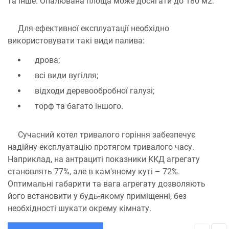
та інше. Опалювана площа може досягати до 180 м2.
Для ефективної експлуатації необхідно
використовувати такі види палива:
дрова;
всі види вугілля;
відходи деревообробної галузі;
торф та багато іншого.
Сучасний котел тривалого горіння забезпечує
надійну експлуатацію протягом тривалого часу.
Наприклад, на антрациті показники ККД агрегату
становлять 77%, але в кам'яному куті – 72%.
Оптимальні габарити та вага агрегату дозволяють
його встановити у будь-якому приміщенні, без
необхідності шукати окрему кімнату.