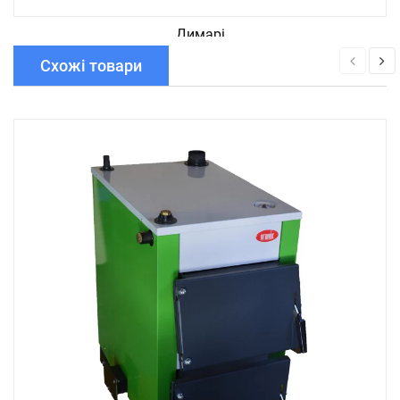
Димарі
Схожі товари