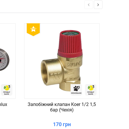
nlux
Запобіжний клапан Koer 1/2 1,5
Коч
бар (Чехія)
дерев`я
170 грн