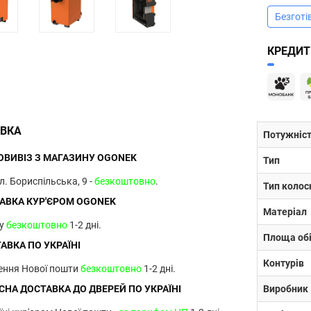
Безготі
КРЕДИТ
ВКА
Потужніс
ВИВІЗ З МАГАЗИНУ OGONEK
Тип
ул. Бориспільська, 9 -
безкоштовно
.
Тип колос
АВКА КУР'ЄРОМ OGONEK
Матеріал
ву
безкоштовно
1-2 дні.
Площа обі
АВКА ПО УКРАЇНІ
Контурів
лення Нової пошти
безкоштовно
1-2 дні.
НА ДОСТАВКА ДО ДВЕРЕЙ ПО УКРАЇНІ
Виробник