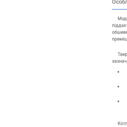
Особл
Моде
піддає
обшивк
приміщ
Твер
зазнач
Котл