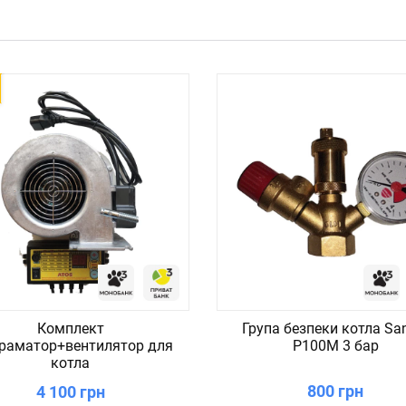
Комплект
Група безпеки котла Sa
раматор+вентилятор для
P100M 3 бар
котла
800 грн
4 100 грн