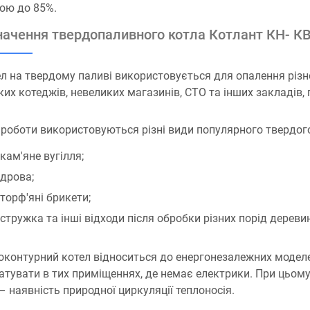
ою до 85%.
ачення твердопаливного котла Котлант КН- К
л на твердому паливі використовується для опалення різн
ких котеджів, невеликих магазинів, СТО та інших закладів,
роботи використовуються різні види популярного твердог
кам'яне вугілля;
дрова;
торф'яні брикети;
стружка та інші відходи після обробки різних порід дереви
контурний котел відноситься до енергонезалежних моделе
атувати в тих приміщеннях, де немає електрики. При цьому 
– наявність природної циркуляції теплоносія.