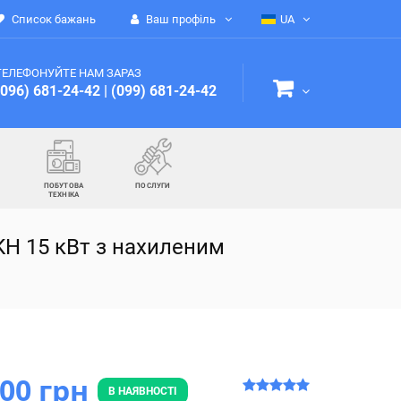
Список бажань
Ваш профіль
UA
ТЕЛЕФОНУЙТЕ НАМ ЗАРАЗ
(096) 681-24-42
|
(099) 681-24-42
ПОБУТОВА
ПОСЛУГИ
ТЕХНІКА
КН 15 кВт з нахиленим
900 грн
В НАЯВНОСТІ