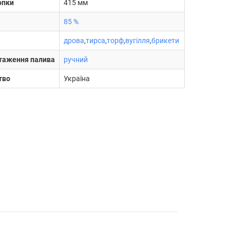
опки
415 мм
85 %
дрова
,
тирса
,
торф
,
вугілля
,
брикети
нтаження палива
ручний
тво
Україна