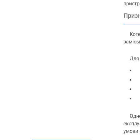
пристр
Призн
Коте
замісь
Для 
Одно
експлу
умови 