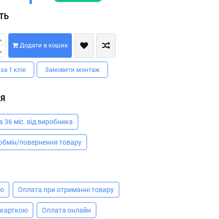
СТЬ
Додати в кошик
за 1 клiк
Замовити монтаж
ІЯ
а 36 міс. від виробника
 обмін/повернення товару
А
ою
Оплата при отриманні товару
 карткою
Оплата онлайн