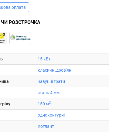
вкова оплата
 ЧИ РОЗСТРОЧКА
ть
15 кВт
класичні
,
дров'яні
ника
чавунні грати
сталь 4 мм
2
гріву
150 м
одноконтурні
Котлант