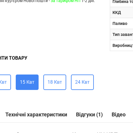
їні кур'єром Нової пошти -
за тарифом НП
1-2 дні.
Глибина т
ККД
Паливо
Тип зава
Виробниц
НТИ ТОВАРУ
Квт
15 Квт
18 Квт
24 Квт
Технічні характеристики
Відгуки (1)
Відео