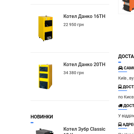
Котел Данко 16ТН
22 950 грн
ДОСТА
Котел Данко 20ТН
САМО
34 380 грн
Київ , в
ДОСТ
по Киє
ДОСТ
У відді
НОВИНКИ
АДРЕС
Котел Зубр Classic