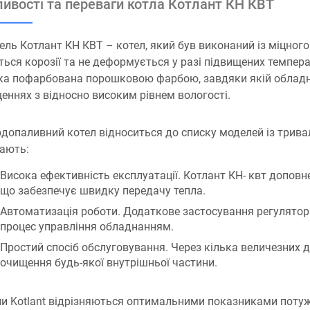
ивості та переваги котла Котлант КН КВТ
ль Котлант КН КВТ – котел, який був виконаний із міцног
ться корозії та не деформується у разі підвищених темпера
а пофарбована порошковою фарбою, завдяки якій обладн
еннях з відносно високим рівнем вологості.
допаливний котел відноситься до списку моделей із трива
ають:
Висока ефективність експлуатації. Котлант КН- квт допов
що забезпечує швидку передачу тепла.
Автоматизація роботи. Додаткове застосування регулятор
процес управління обладнанням.
Простий спосіб обслуговування. Через кілька величезних 
очищення будь-якої внутрішньої частини.
и Kotlant відрізняються оптимальними показниками потуж