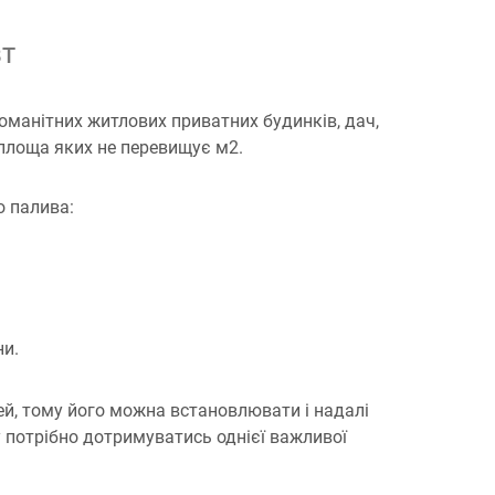
ВТ
оманітних житлових приватних будинків, дач,
 площа яких не перевищує м2.
о палива:
ни.
й, тому його можна встановлювати і надалі
потрібно дотримуватись однієї важливої ​​