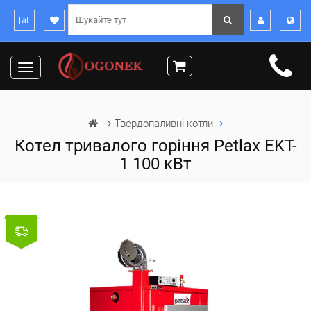
Toggle
navigation
Твердопаливні котли
Котел тривалого горіння Petlax EKT-
1 100 кВт