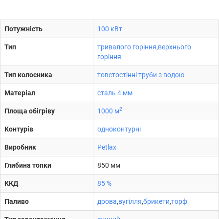
Потужність
100 кВт
Тип
тривалого горіння
,
верхнього
горіння
Тип колосника
товстостінні труби з водою
Матеріал
сталь 4 мм
2
Площа обігріву
1000 м
Контурів
одноконтурні
Виробник
Petlax
Глибина топки
850 мм
ККД
85 %
Паливо
дрова
,
вугілля
,
брикети
,
торф