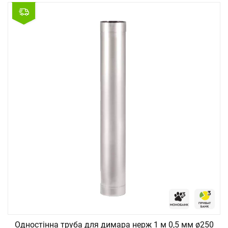
Одностінна труба для димара нерж 1 м 0,5 мм ø250