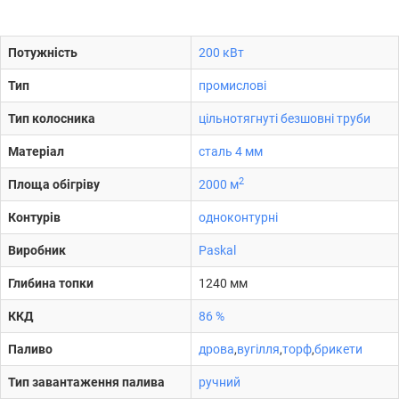
Потужність
200 кВт
Тип
промислові
Тип колосника
цільнотягнуті безшовні труби
Матеріал
сталь 4 мм
2
Площа обігріву
2000 м
Контурів
одноконтурні
Виробник
Paskal
Глибина топки
1240 мм
ККД
86 %
Паливо
дрова
,
вугілля
,
торф
,
брикети
Тип завантаження палива
ручний