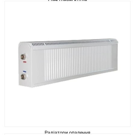
Електричні котли
Радіатори опалення