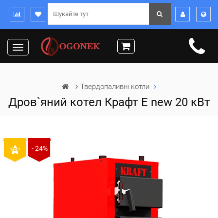
Toggle
navigation
Твердопаливні котли
Дров`яний котел Крафт Е new 20 кВт
- 24%