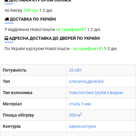
ДОСТАВКА КУР'ЄРОМ OGONEK
по Києву
299 грн
1-2 дні.
ДОСТАВКА ПО УКРАЇНІ
У відділення Нової пошти
за тарифом НП
1-2 дні.
АДРЕСНА ДОСТАВКА ДО ДВЕРЕЙ ПО УКРАЇНІ
По Україні кур'єром Нової пошти -
за тарифом НП
1-2 дні.
Потужність
20 кВт
Тип
класичні
,
дров'яні
Тип колосника
товстостінні труби з водою
Матеріал
сталь 5 мм
2
Площа обігріву
200 м
Контурів
одноконтурні