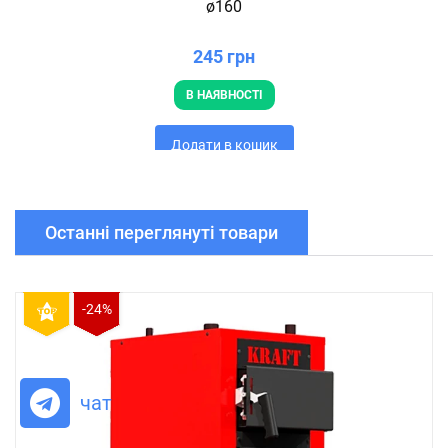
ø160
245 грн
В НАЯВНОСТІ
Додати в кошик
Останні переглянуті товари
-24%
чат