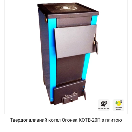
Твердопаливний котел Огонек КОТВ-20П з плитою