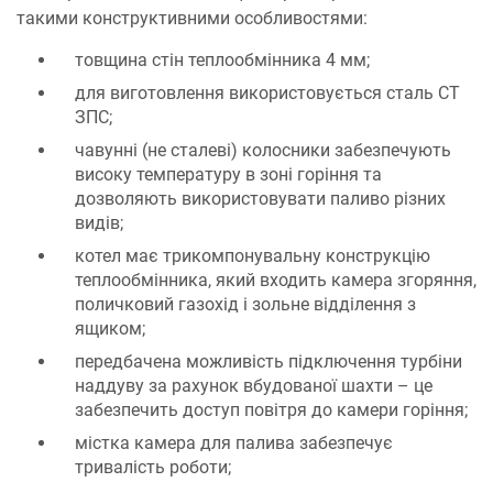
такими конструктивними особливостями:
товщина стін теплообмінника 4 мм;
для виготовлення використовується сталь СТ
ЗПС;
чавунні (не сталеві) колосники забезпечують
високу температуру в зоні горіння та
дозволяють використовувати паливо різних
видів;
котел має трикомпонувальну конструкцію
теплообмінника, який входить камера згоряння,
поличковий газохід і зольне відділення з
ящиком;
передбачена можливість підключення турбіни
наддуву за рахунок вбудованої шахти – це
забезпечить доступ повітря до камери горіння;
містка камера для палива забезпечує
тривалість роботи;