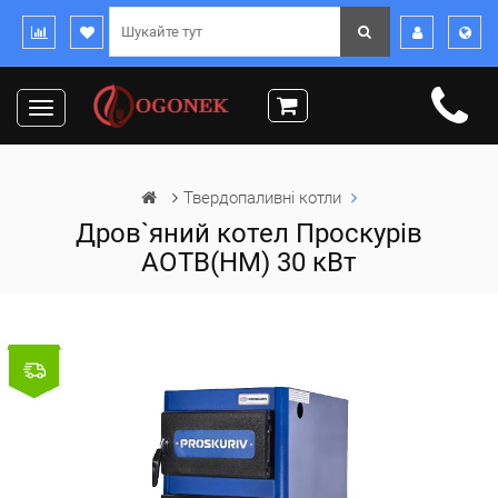
Toggle
navigation
Твердопаливні котли
Дров`яний котел Проскурів
АОТВ(НМ) 30 кВт