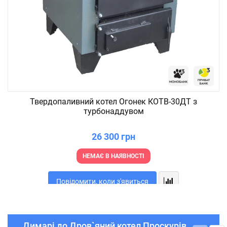
Твердопаливний котел Огонек КОТВ-30ДТ з
турбонаддувом
26 300 грн
НЕМАЄ В НАЯВНОСТІ
Повідомити, коли з'явиться
Димарі до Дров`яний котел Проскурів