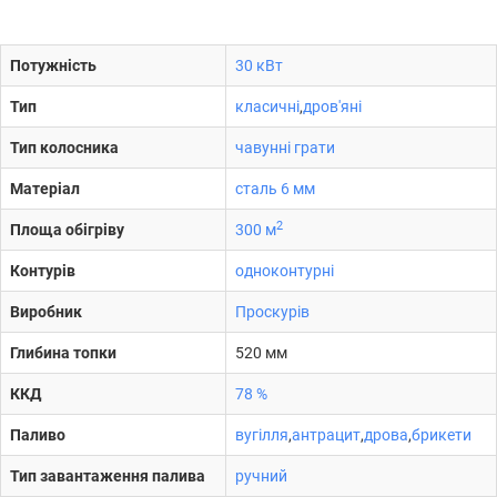
Потужність
30 кВт
Тип
класичні
,
дров'яні
Тип колосника
чавунні грати
Матеріал
сталь 6 мм
2
Площа обігріву
300 м
Контурів
одноконтурні
Виробник
Проскурів
Глибина топки
520 мм
ККД
78 %
Паливо
вугілля
,
антрацит
,
дрова
,
брикети
Тип завантаження палива
ручний