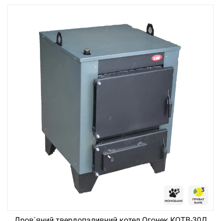
Дров`яний твердопаливний котел Огонек КОТВ-30Д