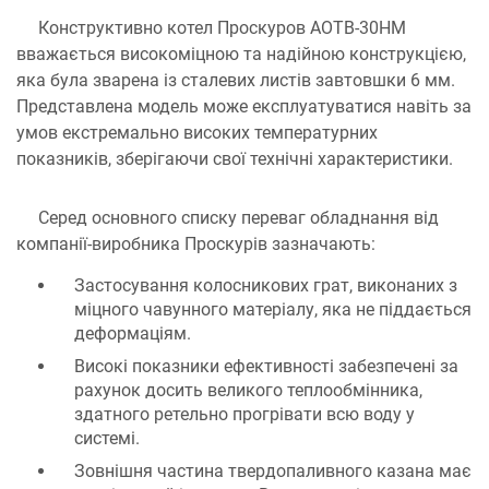
Конструктивно котел Проскуров АОТВ-30НМ
вважається високоміцною та надійною конструкцією,
яка була зварена із сталевих листів завтовшки 6 мм.
Представлена ​​модель може експлуатуватися навіть за
умов екстремально високих температурних
показників, зберігаючи свої технічні характеристики.
Серед основного списку переваг обладнання від
компанії-виробника Проскурів зазначають:
Застосування колосникових грат, виконаних з
міцного чавунного матеріалу, яка не піддається
деформаціям.
Високі показники ефективності забезпечені за
рахунок досить великого теплообмінника,
здатного ретельно прогрівати всю воду у
системі.
Зовнішня частина твердопаливного казана має