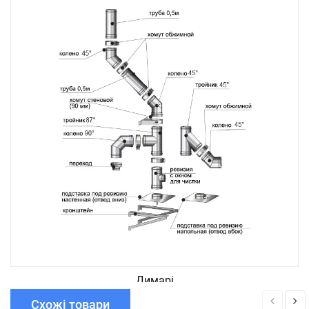
Димарі
Схожі товари