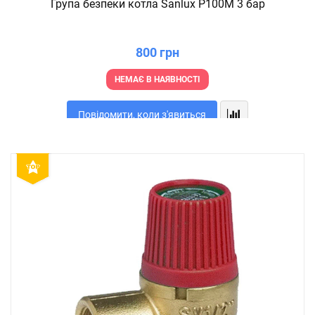
Група безпеки котла Sanlux P100M 3 бар
800 грн
НЕМАЄ В НАЯВНОСТІ
Повідомити, коли з'явиться