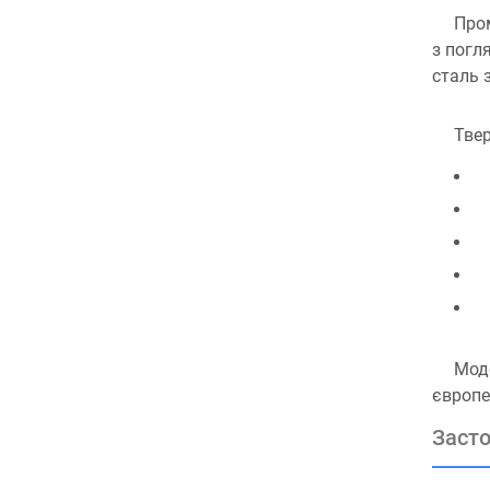
Пром
з погл
сталь 
Твер
Моде
європе
Засто