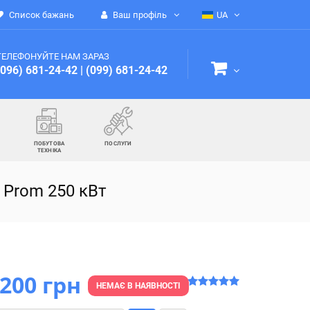
Список бажань
Ваш профіль
UA
ТЕЛЕФОНУЙТЕ НАМ ЗАРАЗ
(096) 681-24-42
|
(099) 681-24-42
ПОБУТОВА
ПОСЛУГИ
ТЕХНІКА
 Prom 250 кВт
 200 грн
НЕМАЄ В НАЯВНОСТІ