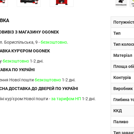
ВКА
Потужніс
ВИВІЗ З МАГАЗИНУ OGONEK
Тип
ул. Бориспільська, 9 -
безкоштовно
.
Тип колос
АВКА КУР'ЄРОМ OGONEK
Матеріал
ву
безкоштовно
1-2 дні.
Площа обі
АВКА ПО УКРАЇНІ
Контурів
лення Нової пошти
безкоштовно
1-2 дні.
НА ДОСТАВКА ДО ДВЕРЕЙ ПО УКРАЇНІ
Виробник
їні кур'єром Нової пошти -
за тарифом НП
1-2 дні.
Глибина т
ККД
Паливо
Тип зава