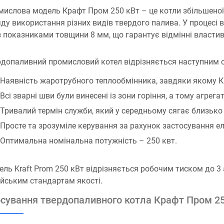
ислова модель Крафт Пром 250 кВт – це котли збільшеної
яду використання різних видів твердого палива. У процесі
з показниками товщини 8 мм, що гарантує відмінні властиво
допаливний промисловий котел відрізняється наступним сп
Наявність жаротрубного теплообмінника, завдяки якому 
Всі зварні шви були винесені із зони горіння, а тому агрег
Тривалий термін служби, який у середньому сягає близько 
Просте та зрозуміле керування за рахунок застосування е
Оптимальна номінальна потужність – 250 квт.
ль Kraft Prom 250 кВт відрізняється робочим тиском до 3 
йським стандартам якості.
сування твердопаливного котла Крафт Пром 2