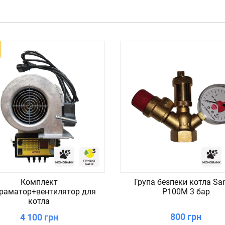
Комплект
Група безпеки котла Sa
раматор+вентилятор для
P100M 3 бар
котла
800 грн
4 100 грн