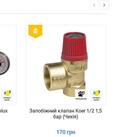
nlux
Запобіжний клапан Koer 1/2 1,5
Коч
бар (Чехія)
дерев`я
170 грн