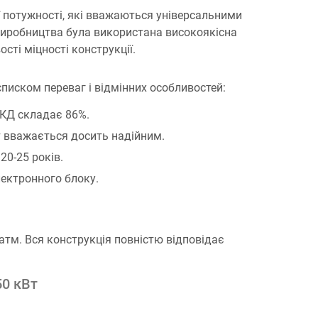
 потужності, які вважаються універсальними
 виробництва була використана високоякісна
сті міцності конструкції.
иском переваг і відмінних особливостей:
ККД складає 86%.
ат вважається досить надійним.
20-25 років.
лектронного блоку.
атм. Вся конструкція повністю відповідає
50 кВт