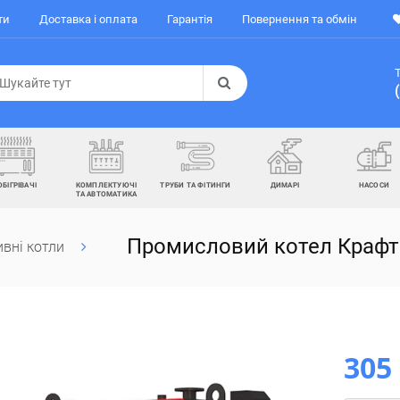
ти
Доставка і оплата
Гарантія
Повернення та обмін
ОБІГРІВАЧІ
КОМПЛЕКТУЮЧІ
ТРУБИ ТА ФІТИНГИ
ДИМАРІ
НАСОСИ
ТА АВТОМАТИКА
Промисловий котел Крафт
вні котли
305