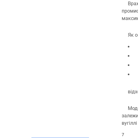
Врах
промис
максим
Як о
відх
Моде
залежи
вугіллі
7