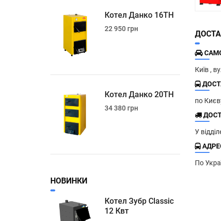
Котел Данко 16ТН
22 950 грн
ДОСТА
САМО
Київ , в
ДОСТ
Котел Данко 20ТН
по Киє
34 380 грн
ДОСТ
У відді
АДРЕС
По Укра
НОВИНКИ
Котел Зубр Classic
12 Квт