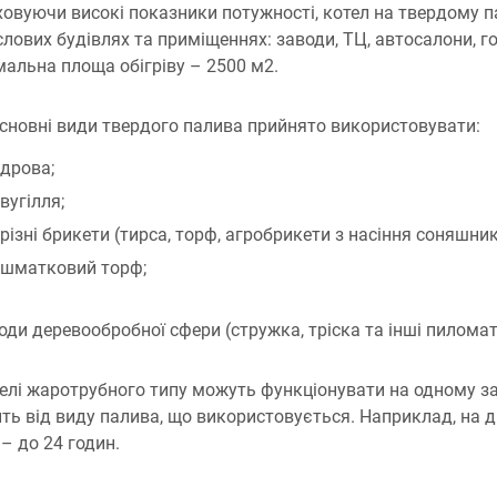
овуючи високі показники потужності, котел на твердому па
лових будівлях та приміщеннях: заводи, ТЦ, автосалони, г
альна площа обігріву – 2500 м2.
сновні види твердого палива прийнято використовувати:
дрова;
вугілля;
різні брикети (тирса, торф, агробрикети з насіння соняшник
шматковий торф;
оди деревообробної сфери (стружка, тріска та інші пиломат
лі жаротрубного типу можуть функціонувати на одному зав
ть від виду палива, що використовується. Наприклад, на д
 – до 24 годин.