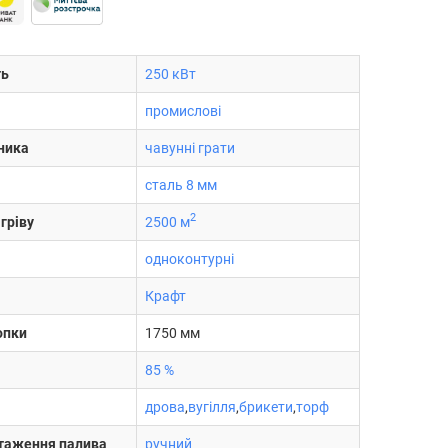
ть
250 кВт
промислові
ника
чавунні грати
сталь 8 мм
2
гріву
2500 м
одноконтурні
Крафт
опки
1750 мм
85 %
дрова
,
вугілля
,
брикети
,
торф
нтаження палива
ручний