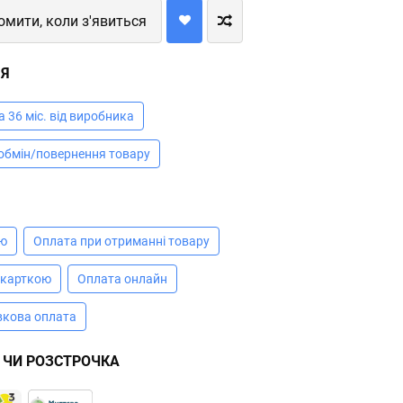
омити, коли з'явиться
ІЯ
а 36 міс. від виробника
 обмін/повернення товару
А
ою
Оплата при отриманні товару
 карткою
Оплата онлайн
вкова оплата
 ЧИ РОЗСТРОЧКА