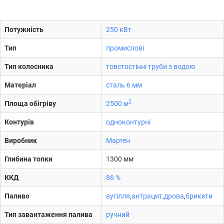
Потужність
250 кВт
Тип
промислові
Тип колосника
товстостінні труби з водою
Матеріал
сталь 6 мм
2
Площа обігріву
2500 м
Контурів
одноконтурні
Виробник
Мартен
Глибина топки
1300 мм
ККД
86 %
Паливо
вугілля
,
антрацит
,
дрова
,
брикети
Тип завантаження палива
ручний