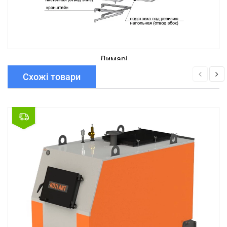
Димарі
Схожі товари