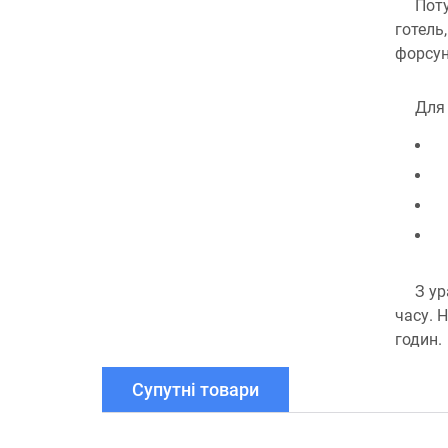
Поту
готель
форсун
Для 
З ур
часу. 
годин.
Супутні товари