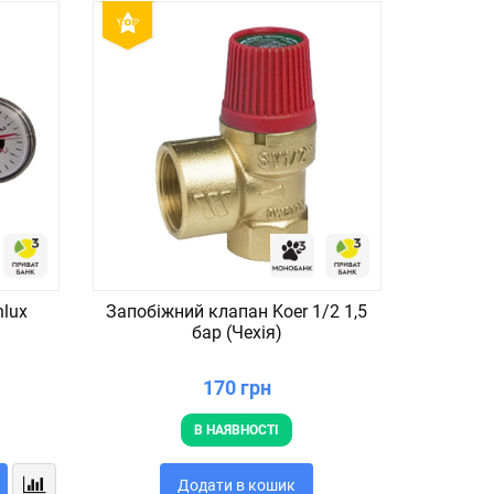
nlux
Запобіжний клапан Koer 1/2 1,5
Коч
бар (Чехія)
дерев`я
170 грн
В НАЯВНОСТІ
Додати в кошик