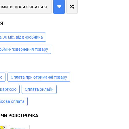
омити, коли з'явиться
ІЯ
а 36 міс. від виробника
 обмін/повернення товару
А
ою
Оплата при отриманні товару
 карткою
Оплата онлайн
вкова оплата
 ЧИ РОЗСТРОЧКА