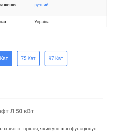
нтаження
ручний
тво
Україна
 Квт
75 Квт
97 Квт
афт Л 50 кВт
ерхнього горіння, який успішно функціонує