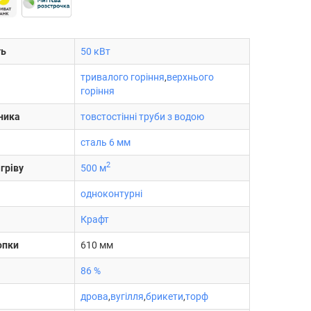
ть
50 кВт
тривалого горіння
,
верхнього
горіння
ника
товстостінні труби з водою
сталь 6 мм
2
гріву
500 м
одноконтурні
Крафт
опки
610 мм
86 %
дрова
,
вугілля
,
брикети
,
торф