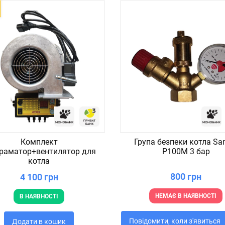
Комплект
Група безпеки котла Sa
раматор+вентилятор для
P100M 3 бар
котла
800 грн
4 100 грн
НЕМАЄ В НАЯВНОСТІ
В НАЯВНОСТІ
Повідомити, коли з'явиться
Додати в кошик