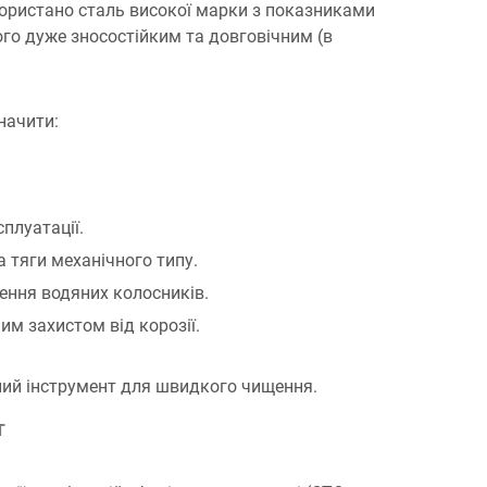
користано сталь високої марки з показниками
ого дуже зносостійким та довговічним (в
начити:
плуатації.
 тяги механічного типу.
ення водяних колосників.
м захистом від корозії.
ний інструмент для швидкого чищення.
т