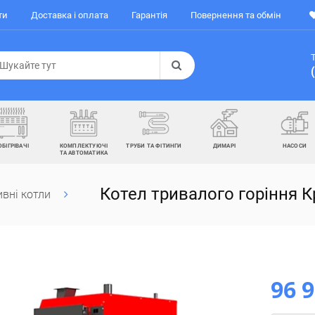
ти
Доставка і оплата
Гарантія
Повернення та обмін
ОБІГРІВАЧІ
КОМПЛЕКТУЮЧІ
ТРУБИ ТА ФІТИНГИ
ДИМАРІ
НАСОСИ
ТА АВТОМАТИКА
Котел тривалого горіння К
вні котли
96 