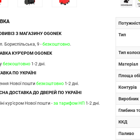
ВКА
Потужніс
ВИВІЗ З МАГАЗИНУ OGONEK
Тип
ул. Бориспільська, 9 -
безкоштовно
.
Тип колос
АВКА КУР'ЄРОМ OGONEK
ву
безкоштовно
1-2 дні.
Матеріал
АВКА ПО УКРАЇНІ
Площа обі
лення Нової пошти
безкоштовно
1-2 дні.
Контурів
НА ДОСТАВКА ДО ДВЕРЕЙ ПО УКРАЇНІ
Виробник
їні кур'єром Нової пошти -
за тарифом НП
1-2 дні.
Глибина т
ККД
Паливо