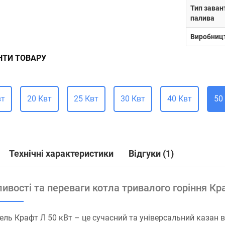
Тип зава
палива
Виробниц
НТИ ТОВАРУ
вт
20 Квт
25 Квт
30 Квт
40 Квт
50
Технічні характеристики
Відгуки (1)
ивості та переваги котла тривалого горіння Кр
ль Крафт Л 50 кВт – це сучасний та універсальний казан в