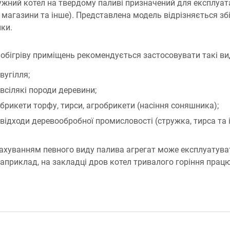
жний котел на твердому паливі призначений для експлуатац
, магазини та інше). Представлена ​​модель відрізняється з
ки.
обігріву приміщень рекомендується застосовувати такі ви
вугілля;
всілякі породи деревини;
брикети торфу, тирси, агробрикети (насіння соняшника);
відходи деревообробної промисловості (стружка, тирса та 
ахуванням певного виду палива агрегат може експлуатуват
Наприклад, на закладці дров котел тривалого горіння працює