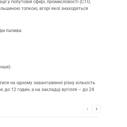
ії у побутовій сфері, промисловості (СТО,
більшеною топкою, вгорі якої знаходяться
ди палива:
інше).
ися на одному завантаженні різну кількість
 до 12 годин, а на закладці вугілля – до 24