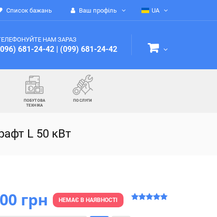
Список бажань
Ваш профіль
UA
ТЕЛЕФОНУЙТЕ НАМ ЗАРАЗ
(096) 681-24-42
|
(099) 681-24-42
ПОБУТОВА
ПОСЛУГИ
ТЕХНІКА
рафт L 50 кВт
900 грн
НЕМАЄ В НАЯВНОСТІ