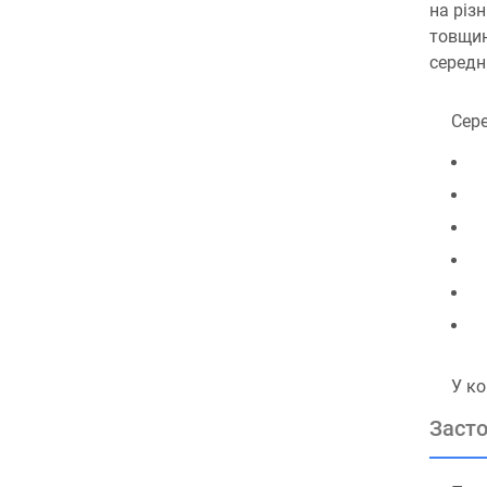
на різ
товщин
середн
Сере
У ко
Засто