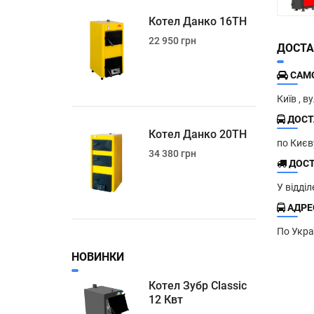
Котел Данко 16ТН
22 950 грн
ДОСТА
САМО
Київ , в
ДОСТ
Котел Данко 20ТН
по Киє
34 380 грн
ДОСТ
У відді
АДРЕС
По Укра
НОВИНКИ
Котел Зубр Classic
12 Квт