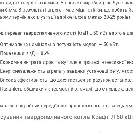
них видах твердого палива. У процесі виробництва було ви
и 6 мм. В результаті агрегат має міцні стінки, що робить й
ьому термін експлуатації варіюється в межах 20-25 років).
д переваг твердопаливного котла Kraft L 50 кВт варто відз
Оптимальна номінальна потужність моделі – 50 кВт.
Показники ККД – 86%.
Економна витрата дров та вугілля в процесі інтенсивної екс
Енергонезалежність агрегату завдяки установці регулятора
Висока ефективність, що досягається за рахунок встановл
Наявність обшивки як термостійка емалі, що є першокласни
мплекті виробник передбачив зривний клапан та спеціаль
сування твердопаливного котла Крафт Л 50 кВ