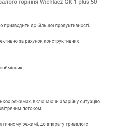
лого горіння Wichlacz GK-1 plus 50
що призводить до більшої продуктивності.
фективно за рахунок конструктивних
лообмінник;
ількох режимах, включаючи аварійну ситуацію
овітряним потоком.
атичному режимі, до апарату тривалого