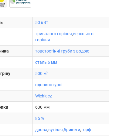
ть
50 кВт
тривалого горіння
,
верхнього
горіння
ника
товстостінні труби з водою
сталь 6 мм
2
гріву
500 м
одноконтурні
Wichlacz
опки
630 мм
85 %
дрова
,
вугілля
,
брикети
,
торф