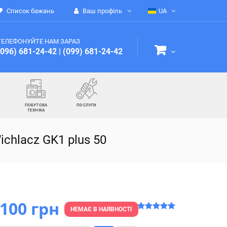
Список бажань
Ваш профіль
UA
ТЕЛЕФОНУЙТЕ НАМ ЗАРАЗ
(096) 681-24-42
|
(099) 681-24-42
ПОБУТОВА
ПОСЛУГИ
ТЕХНІКА
chlacz GK1 plus 50
 100 грн
НЕМАЄ В НАЯВНОСТІ