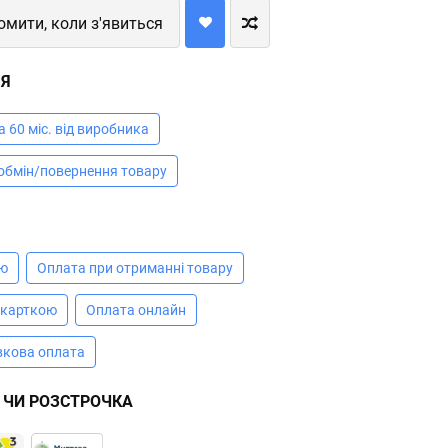
омити, коли з'явиться
ІЯ
а 60 міс. від виробника
 обмін/повернення товару
А
ою
Оплата при отриманні товару
 карткою
Оплата онлайн
вкова оплата
 ЧИ РОЗСТРОЧКА