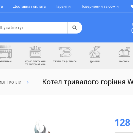
ти
Доставка і оплата
Гарантія
Повернення та обмін
ОБІГРІВАЧІ
КОМПЛЕКТУЮЧІ
ТРУБИ ТА ФІТИНГИ
ДИМАРІ
НАСОСИ
ТА АВТОМАТИКА
Котел тривалого горіння Wi
вні котли
128