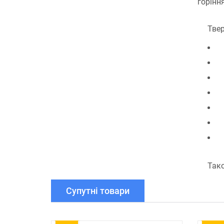
горінн
Твер
Тако
Супутні товари