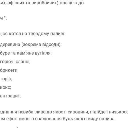
их, офісних та виробничих) площею до
м ².
ює котел на твердому паливі:
деревина (зокрема відходи);
буре та кам'яне вугілля;
горючі сланці;
брикети;
торф;
кокс;
антрацит.
днання невибагливе до якості сировини, підійде і низько
м ефективного спалювання будь-якого виду палива.