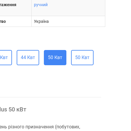
нтаження
ручний
тво
Україна
 Квт
44 Квт
50 Квт
50 Квт
us 50 кВт
ень різного призначення (побутових,