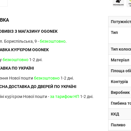
ВКА
Потужніс
ВИВІЗ З МАГАЗИНУ OGONEK
Тип
ул. Бориспільська, 9 -
безкоштовно
.
Тип колос
АВКА КУР'ЄРОМ OGONEK
ву
безкоштовно
1-2 дні.
Матеріал
АВКА ПО УКРАЇНІ
Площа обі
лення Нової пошти
безкоштовно
1-2 дні.
Контурів
НА ДОСТАВКА ДО ДВЕРЕЙ ПО УКРАЇНІ
Виробник
їні кур'єром Нової пошти -
за тарифом НП
1-2 дні.
Глибина т
ККД
Паливо