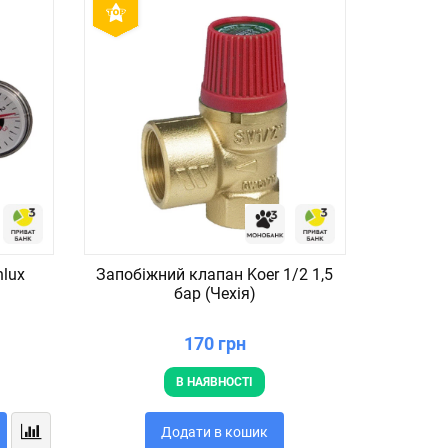
nlux
Запобіжний клапан Koer 1/2 1,5
Коч
бар (Чехія)
дерев`я
170 грн
В НАЯВНОСТІ
Додати в кошик