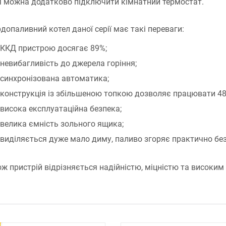
я можна додатково підключити кімнатний термостат.
допаливний котел даної серії має такі переваги:
ККД пристрою досягає 89%;
невибагливість до джерела горіння;
синхронізована автоматика;
конструкція із збільшеною топкою дозволяє працювати 48
висока експлуатаційна безпека;
велика ємність зольного ящика;
виділяється дуже мало диму, паливо згоряє практично бе
ж пристрій відрізняється надійністю, міцністю та високим