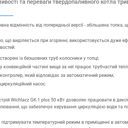
ивості та переваги твердопаливного котла трива
вна відмінність від попередньої версії - збільшена топка, 
о, що виділяється при згорянні, використовується дуже е
востей:
створені із безшовних труб колосники у топці;
у конвекційній частині вище за неї працює трубчастий теп
контролер, який відповідає за автоматичний режим;
циркуляційний насос.
трій Wichlacz GK-1 plus 50 кВт дозволяє працювати в дек
улювання, що забезпечує керування циркуляцією води та п
підтримувати температурний режим в приміщенні в автом