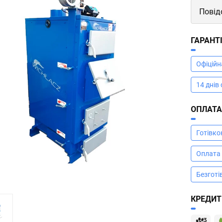
Повід
ГАРАНТ
Офіційн
14 днів
ОПЛАТ
Готівк
Оплата
Безготі
КРЕДИТ