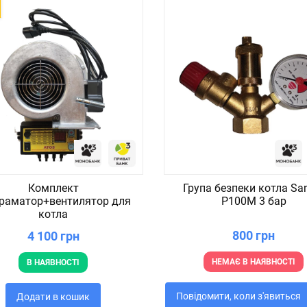
Комплект
Група безпеки котла Sa
раматор+вентилятор для
P100M 3 бар
котла
800 грн
4 100 грн
НЕМАЄ В НАЯВНОСТІ
В НАЯВНОСТІ
Повідомити, коли з'явиться
Додати в кошик