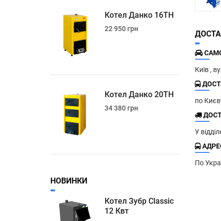
Котел Данко 16ТН
22 950 грн
ДОСТА
САМО
Київ , в
ДОСТ
Котел Данко 20ТН
по Киє
34 380 грн
ДОСТ
У відді
АДРЕС
По Укра
НОВИНКИ
Котел Зубр Classic
12 Квт