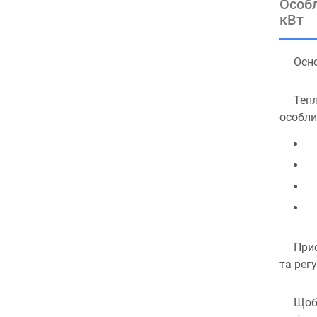
Особл
кВт
Осно
Тепл
особли
Прис
та рег
Щоб 