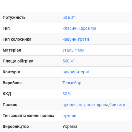
Потужність
50 кВт
Тип
класичні
,
дров'яні
Тип колосника
чавунні грати
Матеріал
сталь 4 мм
2
Площа обігріву
500 м
Контурів
одноконтурні
Виробник
Термобар
ККД
80 %
Паливо
вугілля
,
антрацит
,
дрова
,
брикети
Тип завантаження палива
ручний
Виробництво
Україна