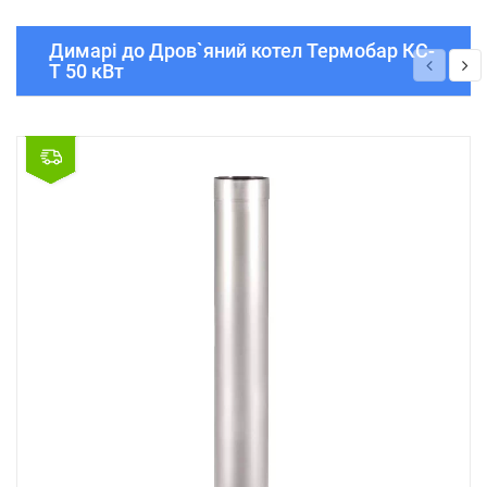
Димарі до Дров`яний котел Термобар КС-
Т 50 кВт