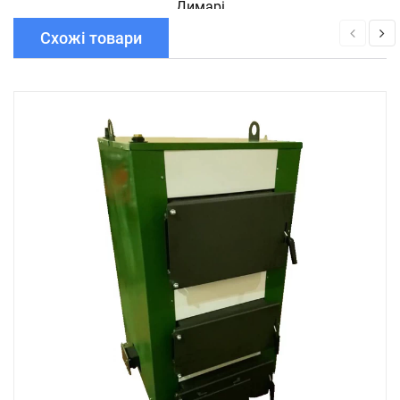
Димарі
Схожі товари