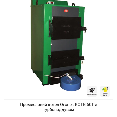
Промисловий котел Огонек КОТВ-50Т з
турбонаддувом