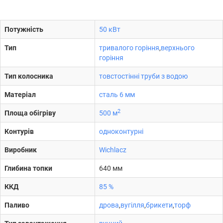
Потужність
50 кВт
Тип
тривалого горіння
,
верхнього
горіння
Тип колосника
товстостінні труби з водою
Матеріал
сталь 6 мм
2
Площа обігріву
500 м
Контурів
одноконтурні
Виробник
Wichlacz
Глибина топки
640 мм
ККД
85 %
Паливо
дрова
,
вугілля
,
брикети
,
торф